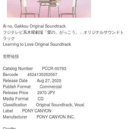
Ai no, Gakkou Original Soundtrack
フジテレビ系木曜劇場「愛の、がっこう。」オリジナルサウンドト
ラック
Learning to Love Original Soundtrack
菅野祐悟
Catalog Number PCCR-00793
Barcode 4524135252067
Release Date Aug 27, 2025
Publish Format Commercial
Release Price 2970 JPY
Media Format CD
Classification Original Soundtrack, Vocal
Label PONY CANYON
Manufacturer PONY CANYON INC.
Credits