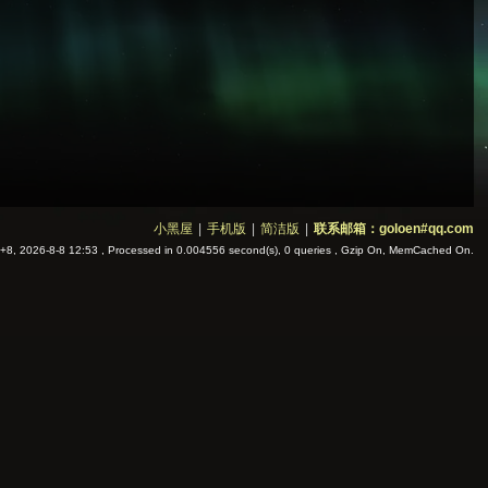
小黑屋
|
手机版
|
简洁版
|
联系邮箱：goloen#qq.com
8, 2026-8-8 12:53
, Processed in 0.004556 second(s), 0 queries , Gzip On, MemCached On.