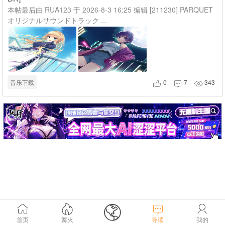
本帖最后由 RUA123 于 2026-8-3 16:25 编辑 [211230] PARQUET
オリジナルサウンドトラック ...
音乐下载
0
7
343








首页
篝火
导读
我的