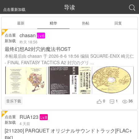
导读

点击重新加载
最新
精华
热帖
回复
chasan
点击重
Lv.6
新加载
昨天 18:56
最终幻想A2封穴的魔法书OST
本帖最后由 chasan 于 2026-8-6 18:56 编辑 SQUARE-ENIX 崎元仁
- FINAL FANTASY TACTICS A2 封穴のグリ ...
音乐下载
0
1
36



RUA123
点击重
Lv.8
新加载
4 天前
[211230] PARQUET オリジナルサウンドトラック[FLAC+
BK]