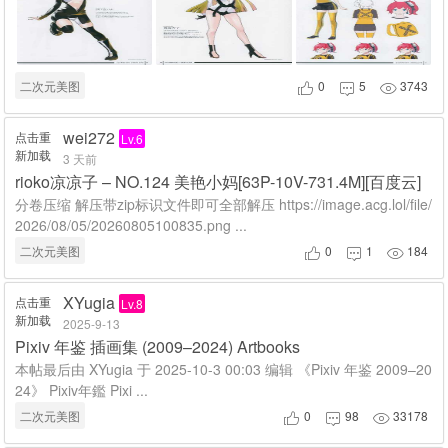
二次元美图
0
5
3743



wei272
点击重
Lv.6
新加载
3 天前
rioko凉凉子 – NO.124 美艳小妈[63P-10V-731.4M][百度云]
分卷压缩 解压带zip标识文件即可全部解压 https://image.acg.lol/file/
2026/08/05/20260805100835.png ...
二次元美图
0
1
184



XYugia
点击重
Lv.8
新加载
2025-9-13
Pixiv 年鉴 插画集 (2009–2024) Artbooks
本帖最后由 XYugia 于 2025-10-3 00:03 编辑 《Pixiv 年鉴 2009–20
24》 Pixiv年鑑 Pixi ...
二次元美图
0
98
33178


