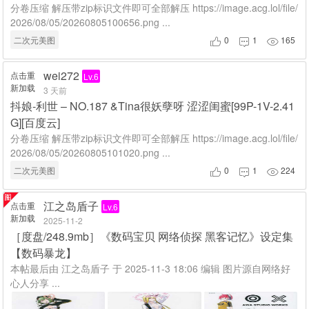
分卷压缩 解压带zip标识文件即可全部解压 https://image.acg.lol/file/
2026/08/05/20260805100656.png ...
二次元美图
0
1
165



wei272
点击重
Lv.6
新加载
3 天前
抖娘-利世 – NO.187 &Tina很妖孽呀 涩涩闺蜜[99P-1V-2.41
G][百度云]
分卷压缩 解压带zip标识文件即可全部解压 https://image.acg.lol/file/
2026/08/05/20260805101020.png ...
二次元美图
0
1
224



江之岛盾子
点击重
Lv.6
新加载
2025-11-2
［度盘/248.9mb］《数码宝贝 网络侦探 黑客记忆》设定集
【数码暴龙】
本帖最后由 江之岛盾子 于 2025-11-3 18:06 编辑 图片源自网络好
心人分享 ...