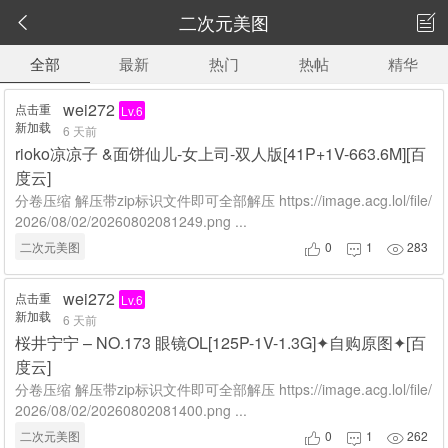
二次元美图


全部
最新
热门
热帖
精华
wei272
点击重
Lv.6
新加载
6 天前
rioko凉凉子 &面饼仙儿-女上司-双人版[41P+1V-663.6M][百
度云]
分卷压缩 解压带zip标识文件即可全部解压 https://image.acg.lol/file/
2026/08/02/20260802081249.png ...
二次元美图
0
1
283



wei272
点击重
Lv.6
新加载
6 天前
桜井宁宁 – NO.173 眼镜OL[125P-1V-1.3G]✦自购原图✦[百
度云]
分卷压缩 解压带zip标识文件即可全部解压 https://image.acg.lol/file/
2026/08/02/20260802081400.png ...
二次元美图
0
1
262


