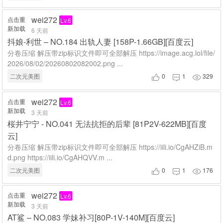
wei272
点击重
Lv.6
新加载
6 天前
抖娘-利世 – NO.184 出轨人妻 [158P-1.66GB][百度云]
分卷压缩 解压带zip标识文件即可全部解压 https://image.acg.lol/file/
2026/08/02/20260802082002.png ...
二次元美图
0
1
329



wei272
点击重
Lv.6
新加载
3 天前
桜井宁宁 - NO.041 无法抗拒的后辈 [81P2V-622MB][百度
云]
分卷压缩 解压带zip标识文件即可全部解压 https://iili.io/CgAHZiB.m
d.png https://iili.io/CgAHQVV.m ...
二次元美图
0
1
176



wei272
点击重
Lv.6
新加载
3 天前
AT鲨 – NO.083 学妹补习[80P-1V-140M][百度云]