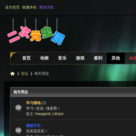
设为首页
收藏本站
繁体浏览
首页
动画
音乐
游戏
签到
其他
Ai
论坛
相关周边
相关周边
二
»
›
学习园地
(2)
学习♂交流♂涨姿势！
版主:
Haagenti
,
LiKaizi
模型手办
买买买买买！