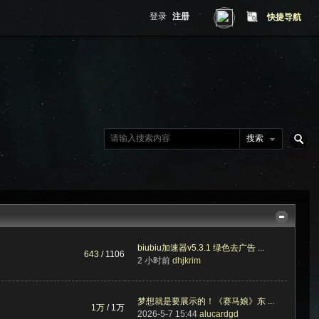
登录
注册
快捷导航
搜索
搜
索
biubiu加速器v5.3.1 绿色去广告 ...
643
/ 1106
2 小时前
dhjkrim
梦想就是要展示的！《赛马娘》东 ...
1万
/
1万
2026-5-7 15:44
alucardgd