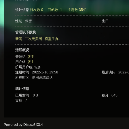
统计信息
好友数 0
|
回帖数 -1
|
主题数 3541
性别
保密
生日
-
次
管理以下版块
新闻
二次元美图
模型手办
活跃概况
管理组
版主
用户组
版主
扩展用户组
坛务
注册时间
2022-1-16 19:58
最后访问
2022-8
所在时区
使用系统默认
元
统计信息
已用空间
0 B
积分
645
贡献
7
Powered by Discuz!
X3.4