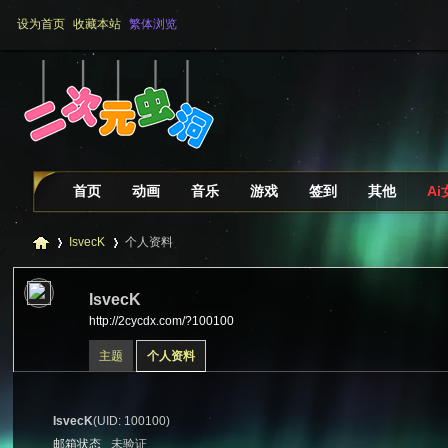
设为首页
收藏本站
繁体浏览
首页
动画
音乐
游戏
签到
其他
A
IsvecK
个人资料
IsvecK
http://2cycdx.com/?100100
二
›
›
主题
个人资料
IsvecK
(UID: 100100)
邮箱状态
未验证