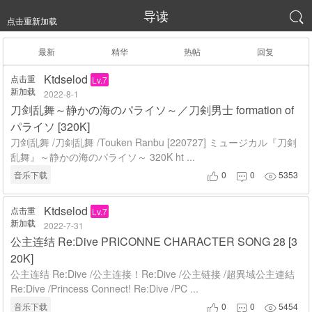
导读

点击重新加载
最新
精华
热帖
回复
Ktdselod
点击重
Lv.7
新加载
2022-8-1
刀剑乱舞～静かの海のパライソ～／刀剣男士 formation of
パライソ [320K]
刀剑乱舞 /刀剣乱舞 /Touken Ranbu [220727] ミュージカル『刀剣
乱舞』～静かの海のパライソ～ 320K ht ...
音乐下载
0
0
5353



Ktdselod
点击重
Lv.7
新加载
2022-7-31
公主连结 Re:Dive PRICONNE CHARACTER SONG 28 [3
20K]
公主连结 Re:Dive /公主连接！Re:Dive /公主链接 /超異域公主連結
Re:Dive /Princess Connect! Re:Dive /PC ...
音乐下载
0
0
5454


