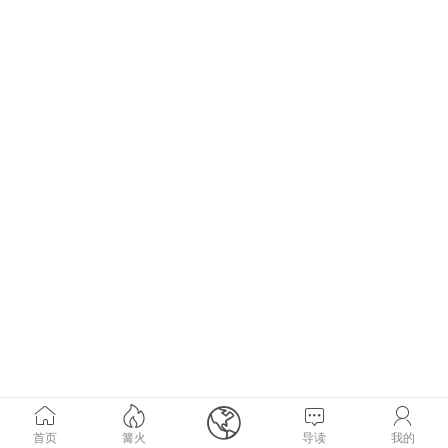





首页
篝火
导读
我的