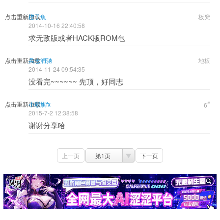
点击重新加载
橙子魚
板凳
2014-10-16 22:40:58
求无敌版或者HACK版ROM包
点击重新加载
兵志润驰
地板
2014-11-24 09:54:35
没看完~~~~~~ 先顶，好同志
点击重新加载
小彩旗fx
#
6
2015-7-2 12:38:58
谢谢分享哈
上一页
第1页
下一页