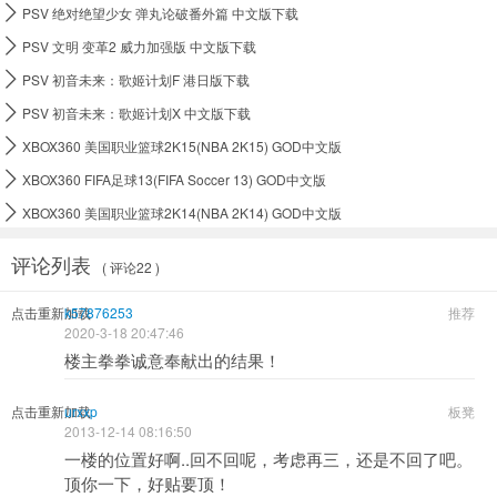

PSV 绝对绝望少女 弹丸论破番外篇 中文版下载

PSV 文明 变革2 威力加强版 中文版下载

PSV 初音未来：歌姬计划F 港日版下载

PSV 初音未来：歌姬计划X 中文版下载

XBOX360 美国职业篮球2K15(NBA 2K15) GOD中文版

XBOX360 FIFA足球13(FIFA Soccer 13) GOD中文版

XBOX360 美国职业篮球2K14(NBA 2K14) GOD中文版
评论列表
( 评论22 )
点击重新加载
k57876253
推荐
2020-3-18 20:47:46
楼主拳拳诚意奉献出的结果！
点击重新加载
urxxp
板凳
2013-12-14 08:16:50
一楼的位置好啊..回不回呢，考虑再三，还是不回了吧。
顶你一下，好贴要顶！