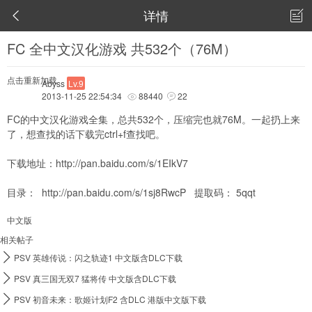
详情


FC 全中文汉化游戏 共532个（76M）
点击重新加载
Abyss
Lv.9
2013-11-25 22:54:34
88440
22


FC的中文汉化游戏全集，总共532个，压缩完也就76M。一起扔上来
了，想查找的话下载完ctrl+f查找吧。
下载地址：
http://pan.baidu.com/s/1EIkV7
目录：
http://pan.baidu.com/s/1sj8RwcP
提取码： 5qqt
中文版
相关帖子

PSV 英雄传说：闪之轨迹1 中文版含DLC下载

PSV 真三国无双7 猛将传 中文版含DLC下载

PSV 初音未来：歌姬计划F2 含DLC 港版中文版下载