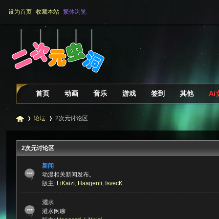
设为首页
收藏本站
繁体浏览
首页
动画
音乐
游戏
签到
其他
A
论坛
2次元讨论区
2次元讨论区
二
»
›
新闻
动漫相关新闻发布。
版主:
LiKaizi
,
Haagenti
,
IsvecK
灌水
灌水闲聊