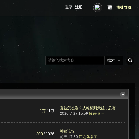
登录
注册
快捷导航
搜索
搜
索
夏被怎么选？从纯棉到天丝，总有 ...
1万
/
1万
2026-7-27 15:59
谨言慎行
神秘论坛
300
/ 1036
前天 17:50
江之岛盾子