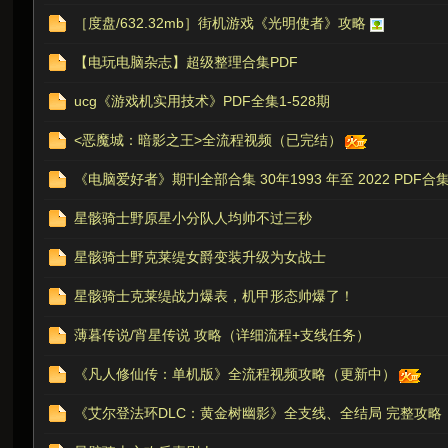
［度盘/632.32mb］街机游戏《光明使者》攻略
虫
【电玩电脑杂志】超级整理合集PDF
ucg《游戏机实用技术》PDF全集1-528期
<恶魔城：暗影之王>全流程视频（已完结）
《电脑爱好者》期刊全部合集 30年1993 年至 2022 PDF合集下
星骸骑士野原星小分队人均帅不过三秒
洞
星骸骑士野克莱缇女爵变装升级为女战士
星骸骑士克莱缇战力爆表，机甲形态帅爆了！
薄暮传说/宵星传说 攻略（详细流程+支线任务）
《凡人修仙传：单机版》全流程视频攻略（更新中）
《艾尔登法环DLC：黄金树幽影》全支线、全结局 完整攻略