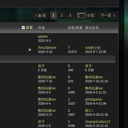
返 回
1
2
3
/ 3 页
下一页
新窗
作者
回复/查看
最后发表
admin
2022-9-3
AmuSphere
7
svd的少女
2020-3-16
21973
2023-9-7 15:35
井子
0
井子
6 天前
180
6 天前
数码玩家ee
0
数码玩家ee
2026-7-15
533
2026-7-15 21:15
数码玩家ee
0
数码玩家ee
2026-6-5
1685
2026-6-5 11:19
数码玩家ee
1
g00dgame
2026-6-4
1523
2026-6-4 21:06
数码玩家ee
2
藍ぅ
2026-5-27
1997
2026-5-29 21:36
井子
1
zhangshutian12
2026-1-6
4299
2026-5-24 21:42