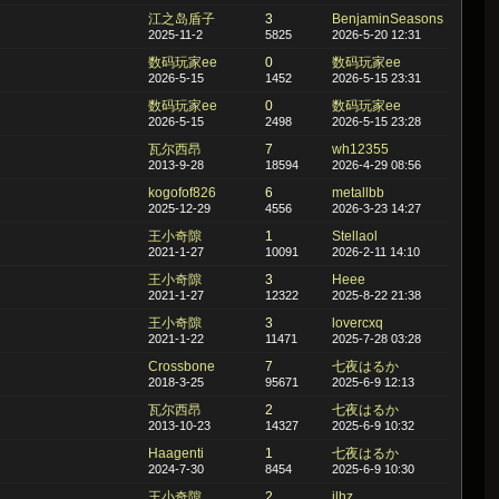
江之岛盾子
3
BenjaminSeasons
2025-11-2
5825
2026-5-20 12:31
数码玩家ee
0
数码玩家ee
2026-5-15
1452
2026-5-15 23:31
数码玩家ee
0
数码玩家ee
2026-5-15
2498
2026-5-15 23:28
瓦尔西昂
7
wh12355
2013-9-28
18594
2026-4-29 08:56
kogofof826
6
metallbb
2025-12-29
4556
2026-3-23 14:27
王小奇隙
1
Stellaol
2021-1-27
10091
2026-2-11 14:10
王小奇隙
3
Heee
2021-1-27
12322
2025-8-22 21:38
王小奇隙
3
lovercxq
2021-1-22
11471
2025-7-28 03:28
Crossbone
7
七夜はるか
2018-3-25
95671
2025-6-9 12:13
瓦尔西昂
2
七夜はるか
2013-10-23
14327
2025-6-9 10:32
Haagenti
1
七夜はるか
2024-7-30
8454
2025-6-9 10:30
王小奇隙
2
jlhz