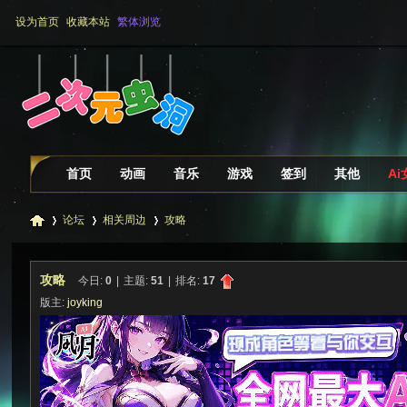
设为首页
收藏本站
繁体浏览
首页
动画
音乐
游戏
签到
其他
A
论坛
相关周边
攻略
攻略
今日:
0
|
主题:
51
|
排名:
17
二
»
›
›
版主:
joyking