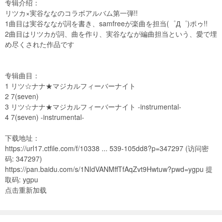
专辑介绍：
リツカ×実谷ななのコラボアルバム第一弾!!
1曲目は実谷ななが詞を書き、samfreeが楽曲を担当(゜Д゜)ポゥ!!
2曲目はリツカが詞、曲を作り、実谷ななが編曲担当という、愛で埋
め尽くされた作品です
专辑曲目：
1 リツ☆ナナ★マジカルフィーバーナイト
2 7(seven)
3 リツ☆ナナ★マジカルフィーバーナイト -instrumental-
4 7(seven) -instrumental-
下载地址：
https://url17.ctfile.com/f/10338 ... 539-105dd8?p=347297
(访问密
码: 347297)
https://pan.baidu.com/s/1NIdVANMffTfAqZvt9Hwtuw?pwd=ygpu
提
取码: ygpu
点击重新加载