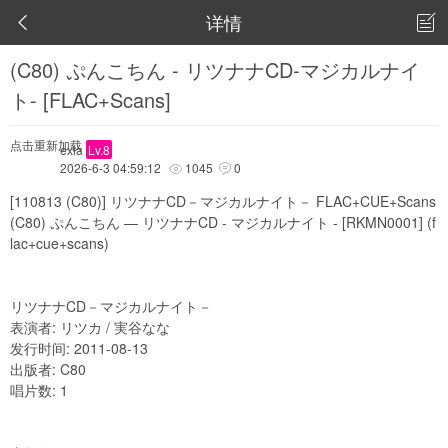
详情


(C80) ぷんこちん - リツナナCD-マジカルナイ
ト- [FLAC+Scans]
点击重新加载
exia
Lv.8
2026-6-3 04:59:12
1045
0


[110813 (C80)] リツナナCD－マジカルナイト－ FLAC+CUE+Scans
(C80) ぷんこちん — リツナナCD - マジカルナイト - [RKMN0001] (f
lac+cue+scans)
リツナナCD－マジカルナイト－
表演者: リツカ / 実谷なな
发行时间: 2011-08-13
出版者: C80
唱片数: 1