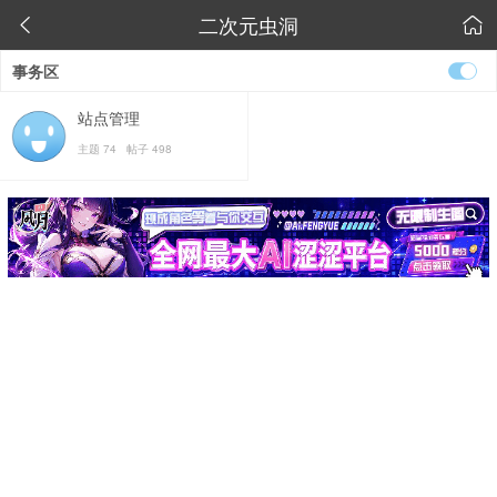
二次元虫洞


事务区
站点管理
主题 74 帖子 498