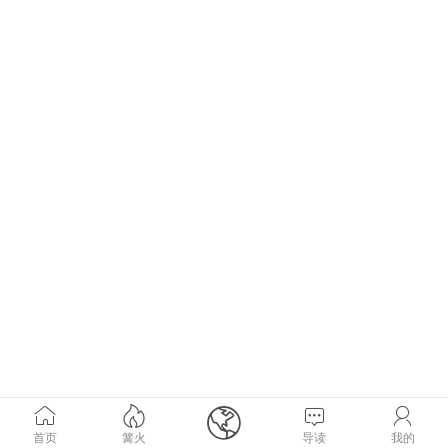





首页
篝火
导读
我的