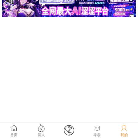





首页
篝火
导读
我的