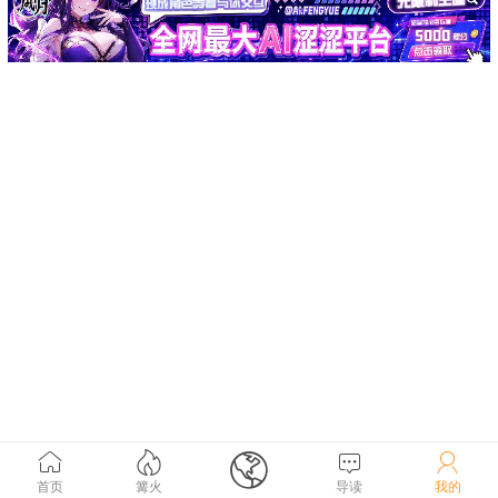





首页
篝火
导读
我的