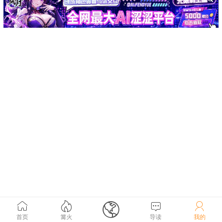





首页
篝火
导读
我的