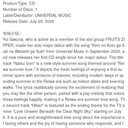
Product Type: CD
Number of Discs: 1
Label/Distributor: UNIVERSAL MUSIC
Release Date: July 29, 2026
专辑介绍：
Yui Sakurai, who is active as a member of the idol group FRUITS ZI
PPER, made her solo major debut with the song "Kimi no Koto ga S
uki na Watashi ga Suki" from Universal Music in September 2025, a
nd now releases her first CD single since her major debut. The title
track "Natsu Izon" is a new-style summer song themed around "Rei
wa summer love." It depicts the fresh feelings of enjoying a first su
mmer spent with someone of interest, including modern ways of sp
ending summer in the Reiwa era such as indoor dates and evening
walks. The lyrics realistically convey the excitement of realizing that
you may like the other person, paired with a pop melody that colors
those feelings happily, making it a Reiwa-era summer love song. Th
e second track "Hikari" is featured as the ending theme for the TV a
nime "Love Unseen Beneath the Clear Night Sky." starting on July
6. It is a pure and straightforward love song about the importance o
f facing others and the joy of having someone who responds, and t