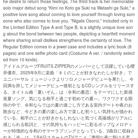
he desire to return those feelings. The third track is her memorable
solo major debut song "Kimi no Koto ga Suki na Watashi ga Suki," a
positive love song about coming to love yourself through loving som
eone who also comes to love you. "Nigate Osoroi," included only in
the Limited Edition Type A and Type B, is a slightly unique love son
g about the bond between two people, depicting a heartfelt moment
where sharing small dislikes strengthens the certainty of love. The
Regular Edition comes in a jewel case and includes a lyric book (8
pages) and one selfie photo card (Costume A ver. / randomly select
ed from 10 kinds).
アイドルグループFRUITS ZIPPERのメンバーとして活躍している櫻
井優衣。2025年9月に楽曲「キミのことが好きなわたしが好き」で
ユニバーサル ミュージックよりソロメジャーデビューを果たし、今
回満を辞してメジャーデビュー後初となるCDシングルをリリースす
る。タイトル曲「夏いぞん」は〈令和の夏恋〉をテーマにした新感
覚夏ソング。気になる相手と過ごす初めての夏―。ワクワクする期
待の中で、令和ならではの夏の過ごし方である室内デートや夜のお
散歩など、今どきの夏の楽しみ方で楽しむ初々しい気持ちが描かれ
ている。相手のことが好きかもしれないと気づく高揚感がリアルに
感じられる歌詞と、その気持ちをハッピーに彩るポップなメロディ
ーが特徴的な令和のサマーラブソングとなっている。2曲目に収録さ
れる「光」は、7月6日スタートのTVアニメ「透明な夜に駆ける君