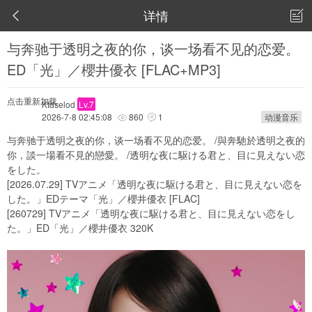
详情


与奔驰于透明之夜的你，谈一场看不见的恋爱。
ED「光」／櫻井優衣 [FLAC+MP3]
点击重新加载
Ktdselod
Lv.7
2026-7-8 02:45:08
860
1
动漫音乐


与奔驰于透明之夜的你，谈一场看不见的恋爱。 /與奔馳於透明之夜的
你，談一場看不見的戀愛。 /透明な夜に駆ける君と、目に見えない恋
をした。
[2026.07.29] TVアニメ「透明な夜に駆ける君と、目に見えない恋を
した。」EDテーマ「光」／櫻井優衣 [FLAC]
[260729] TVアニメ「透明な夜に駆ける君と、目に見えない恋をし
た。」ED「光」／櫻井優衣 320K