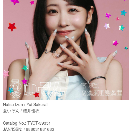
Natsu Izon / Yui Sakurai
夏いぞん / 櫻井優衣
Catalog No.: TYCT-39351
JAN/ISBN: 4988031881682