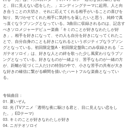
と、目に見えない恋をした。」エンディングテーマに起用。人と向
き合うことの大切さ、それに応えてくれる相手がいることの喜びを
知り、気づかせてくれた相手に気持ちを返したいと思う、純粋で真
っ直ぐなラブソングとなっている。3曲目に収録されるのは、記念す
べきソロメジャーデビュー楽曲「キミのことが好きなわたしが好
き」。相手を好きになって、その人も自分を好きになってくれたこ
とで、自分自身のことも好きになれるというポジティブなラブソン
グとなっている。初回限定盤A・初回限定盤Bにのみ収録される「ニ
ガテオソロイ」は、好きな人との絆を歌った少し風変わりなラブソ
ングとなっている。好きなものが一緒より、苦手なものが一緒の方
が、距離が近づく二人だけの特別の中で、小さな苦手の共有が大き
な好きの確信に繋がる瞬間を描いたハートフルな楽曲となってい
る。
专辑曲目：
01. 夏いぞん
02. 光 (TVアニメ「透明な夜に駆ける君と、目に見えない恋をし
た。」EDテーマ)
03. キミのことが好きなわたしが好き
04. ニガテオソロイ