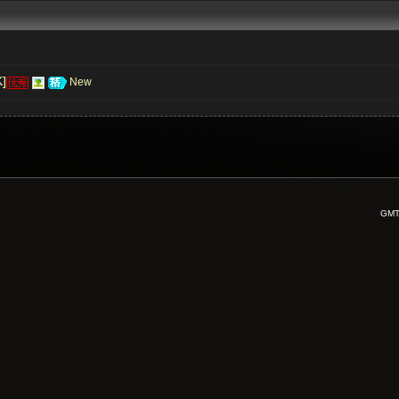
]
New
GMT+