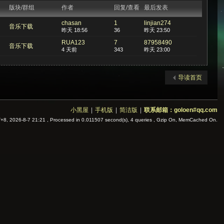
版块/群组
作者
回复/查看
最后发表
chasan
1
linjian274
音乐下载
昨天 18:56
36
昨天 23:50
RUA123
7
87958490
音乐下载
4 天前
343
昨天 23:00
导读首页
小黑屋
|
手机版
|
简洁版
|
联系邮箱：goloen#qq.com
8, 2026-8-7 21:21
, Processed in 0.011507 second(s), 4 queries , Gzip On, MemCached On.