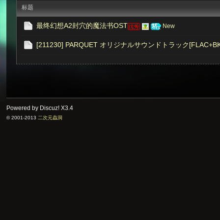
标题
最终幻想A2封穴的魔法书OST
New
次
[211230] PARQUET オリジナルサウンドトラック[FLAC+BK
Powered by Discuz!
X3.4
© 2001-2013
二次元蟲洞
元