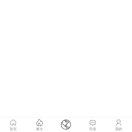





首页
篝火
导读
我的