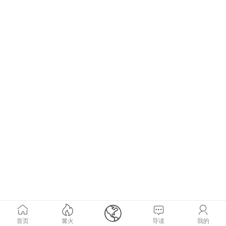





首页
篝火
导读
我的