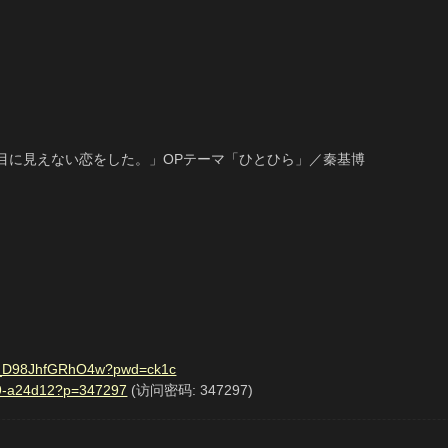
目に見えない恋をした。」OPテーマ「ひとひら」／秦基博
64T_D98JhfGRhO4w?pwd=ck1c
 939-a24d12?p=347297
(访问密码: 347297)