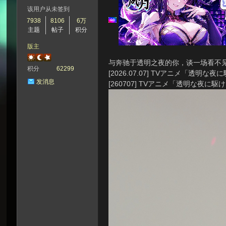
该用户从未签到
7938
8106
6万
主题
帖子
积分
次
版主
与奔驰于透明之夜的你，谈一场看不见
积分
62299
[2026.07.07] TVアニメ「透明
发消息
[260707] TVアニメ「透明な夜
元