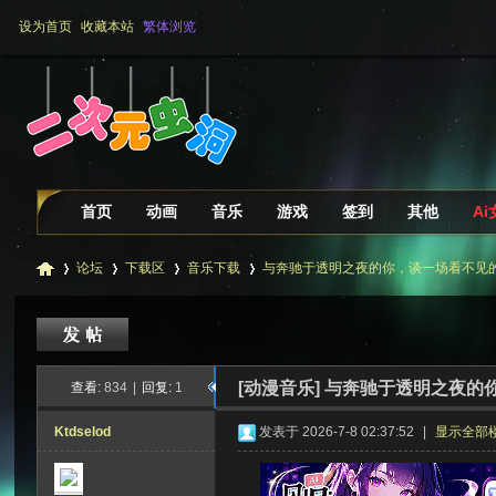
设为首页
收藏本站
繁体浏览
首页
动画
音乐
游戏
签到
其他
A
论坛
下载区
音乐下载
与奔驰于透明之夜的你，谈一场看不见的恋爱
二
»
›
›
›
[动漫音乐]
与奔驰于透明之夜的你
查看:
834
|
回复:
1
Ktdselod
发表于 2026-7-8 02:37:52
|
显示全部