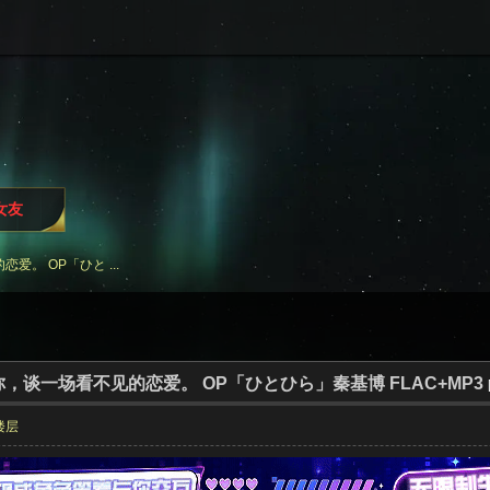
i女友
。 OP「ひと ...
，谈一场看不见的恋爱。 OP「ひとひら」秦基博 FLAC+MP3
楼层