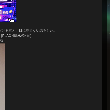
に駆ける君と、目に見えない恋をした。
 48kHz/24bit]
P3