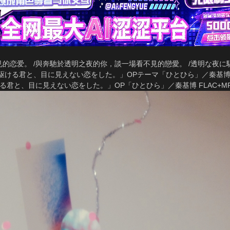
的恋爱。 /與奔馳於透明之夜的你，談一場看不見的戀愛。 /透明な夜
な夜に駆ける君と、目に見えない恋をした。」OPテーマ「ひとひら」／秦基博 [FLAC
に駆ける君と、目に見えない恋をした。」OP「ひとひら」／秦基博 FLAC+M