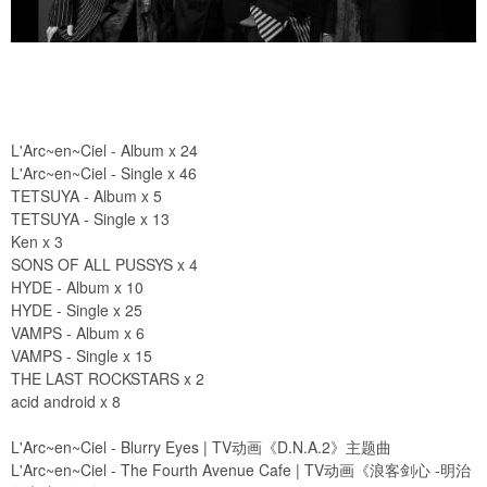
L'Arc~en~Ciel - Album x 24
L'Arc~en~Ciel - Single x 46
TETSUYA - Album x 5
TETSUYA - Single x 13
Ken x 3
SONS OF ALL PUSSYS x 4
HYDE - Album x 10
HYDE - Single x 25
VAMPS - Album x 6
VAMPS - Single x 15
THE LAST ROCKSTARS x 2
acid android x 8
L'Arc~en~Ciel - Blurry Eyes | TV动画《D.N.A.2》主题曲
L'Arc~en~Ciel - The Fourth Avenue Cafe | TV动画《浪客剑心 -明治