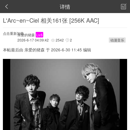
详情


L'Arc~en~Ciel 相关161张 [256K AAC]
点击重新加载
亲爱的猪森
Lv.6
2026-6-17 04:09:42
2542
2
动漫音乐


本帖最后由 亲爱的猪森 于 2026-6-30 11:45 编辑