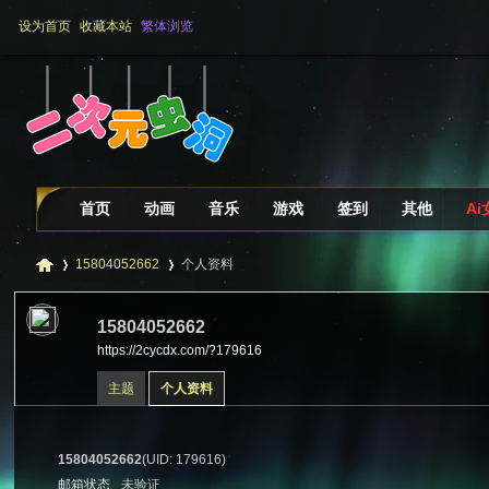
设为首页
收藏本站
繁体浏览
首页
动画
音乐
游戏
签到
其他
A
15804052662
个人资料
15804052662
https://2cycdx.com/?179616
二
›
›
主题
个人资料
15804052662
(UID: 179616)
邮箱状态
未验证