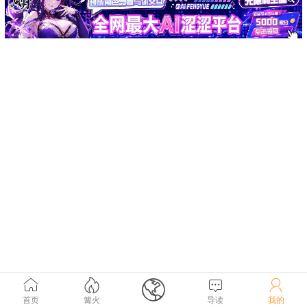





首页
篝火
导读
我的