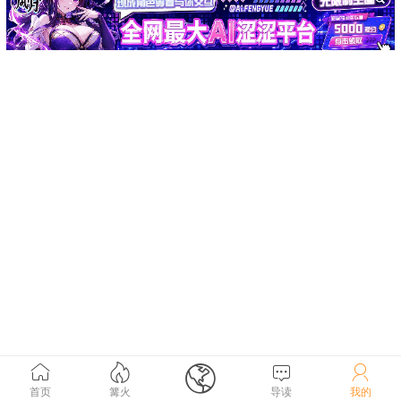





首页
篝火
导读
我的