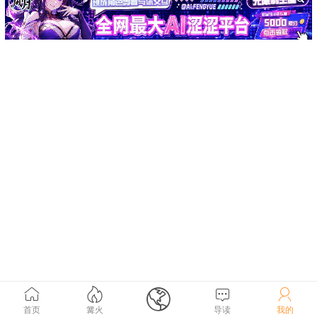





首页
篝火
导读
我的