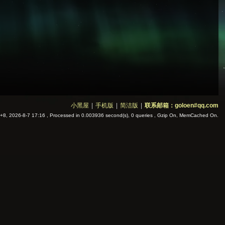
小黑屋
|
手机版
|
简洁版
|
联系邮箱：goloen#qq.com
8, 2026-8-7 17:16
, Processed in 0.003936 second(s), 0 queries , Gzip On, MemCached On.