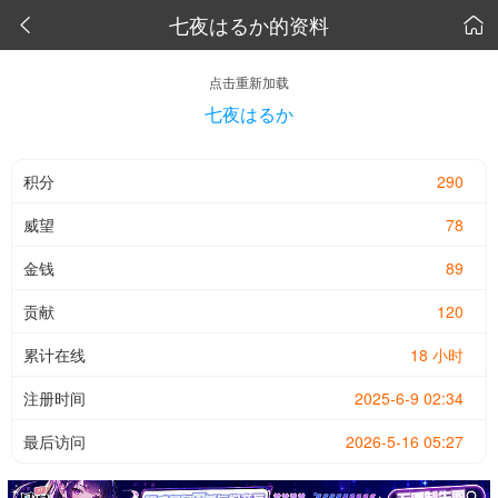
七夜はるか的资料


点击重新加载
七夜はるか
积分
290
威望
78
金钱
89
贡献
120
累计在线
18 小时
注册时间
2025-6-9 02:34
最后访问
2026-5-16 05:27