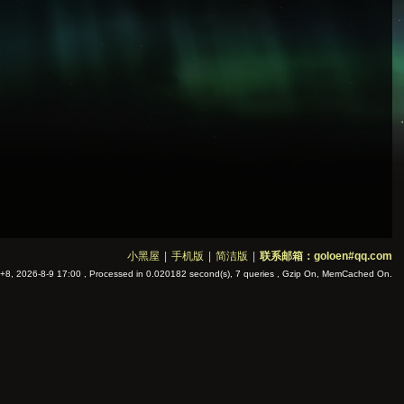
小黑屋
|
手机版
|
简洁版
|
联系邮箱：goloen#qq.com
8, 2026-8-9 17:00
, Processed in 0.020182 second(s), 7 queries , Gzip On, MemCached On.