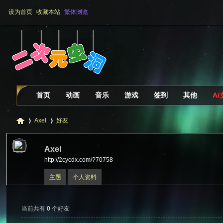
设为首页
收藏本站
繁体浏览
首页
动画
音乐
游戏
签到
其他
A
Axel
好友
Axel
http://2cycdx.com/?70758
二
›
›
主题
个人资料
当前共有
0
个好友