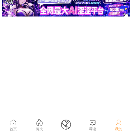





首页
篝火
导读
我的